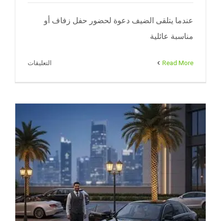
عندما يتلقى الضيف دعوة لحضور حفل زفاف أو
مناسبة عائلية
على
Read More
التعليقات
فاليه
باركن
الفنطاس
|
ضيافة
الكويت
–
65080771
مغلقة