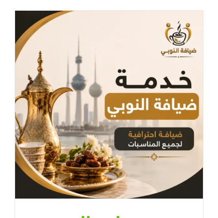
شاي
وقهوة
|
ضيافة
احترافية
للمناسبات
في
الكويت
مغلقة