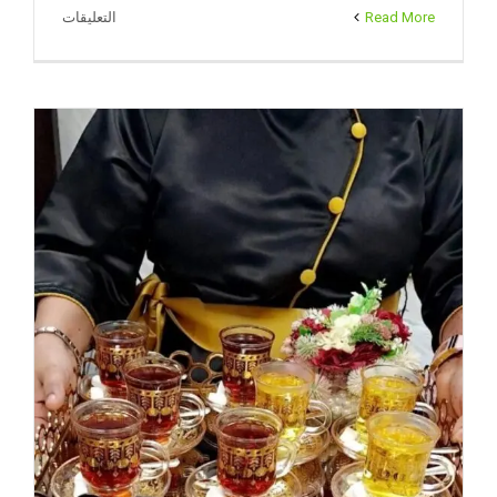
على
Read More
التعليقات
خدمة
ضيافة
النوبي
|
خدمات
ضيافة
احترافية
للمناسبات
في
الكويت
مغلقة