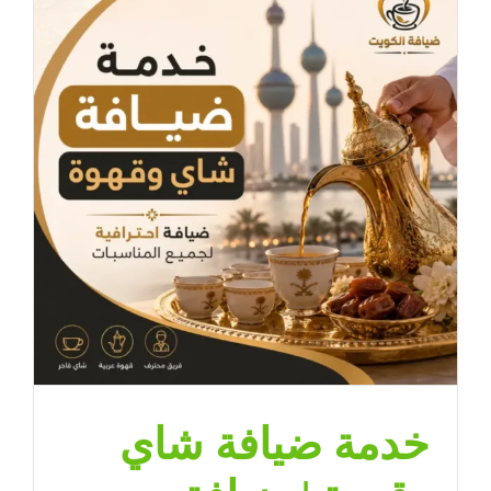
باحترافية
|
ضيافة
الكويت
–
65080771
مغلقة
خدمة ضيافة شاي