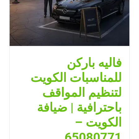
فاليه باركن
للمناسبات الكويت
لتنظيم المواقف
باحترافية | ضيافة
الكويت –
65080771