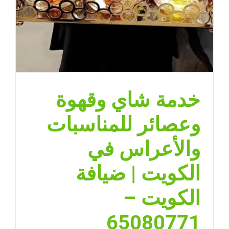
خدمة شاي وقهوة
وعصائر للمناسبات
والأعراس في
الكويت | ضيافة
الكويت –
65080771