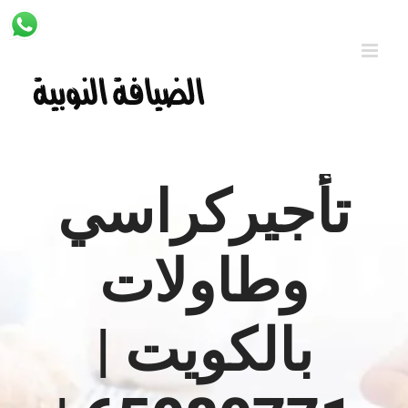
Ski
t
conten
تأجيركراسي
وطاولات
بالكويت |