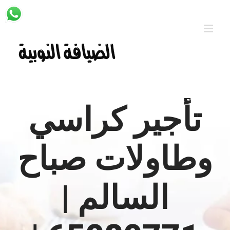
Ski
t
conten
تأجير كراسي
وطاولات صباح
السالم |