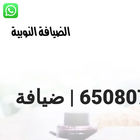
تاجير دجي مناسبات الكويت| 65080771 | ضيافة