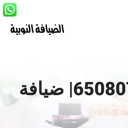
تاجير كراسي عزاء الكويت | 65080771| ضيافة