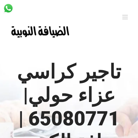
Ski
t
conten
تاجير كراسي
عزاء حولي|
65080771 |