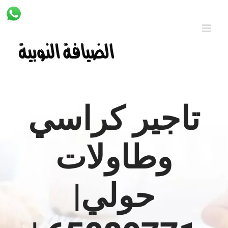
Ski
t
conten
تاجير كراسي
وطاولات
حولي|