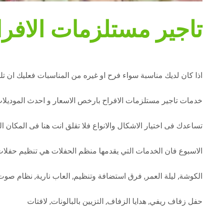
تاجير مستلزمات الافرا
اذا كان لديك مناسبة سواء فرح او غيره من المناسبات فعليك ان 
خدمات تاجير مستلزمات الافراح بارخص الاسعار و احدث الموديلا
تساعدك فى اختيار الاشكال والانواع فلا تقلق انت هنا فى المكان الصحيح ا
الاسبوع فان الخدمات التي يقدمها منظم الحفلات هي تنظيم حفلات
الكوشة, ليلة العمر, فرق استضافة وتنظيم, العاب نارية, نظام صوت 
حفل زفاف ريفي, هدايا الزفاف, التزيين بالبالونات, لافتات