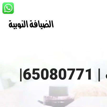
تاجير مستلزمات الافراح الكويت | 65080771|