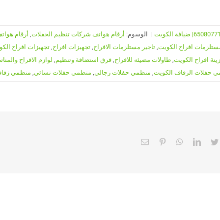
|
الوسوم:
أرقام هواتف شركات تنظيم الحفلات
,
أرقام هوات
مستلزمات افراح الكويت
,
تاجير مستلزمات الافراح
,
تجهيزات افراح
,
تجهيزات افراح الك
ينة افراح الكويت
,
طاولات مضيئه للافراح
,
فرق استضافة وتنظيم
,
لوازم الافراح والمنا
 حفلات الزفاف الكويت
,
منظمي حفلات رجالي
,
منظمي حفلات نسائي
,
منظمي زفاف
Email
Pinterest
WhatsApp
LinkedIn
Twitter
Faceb