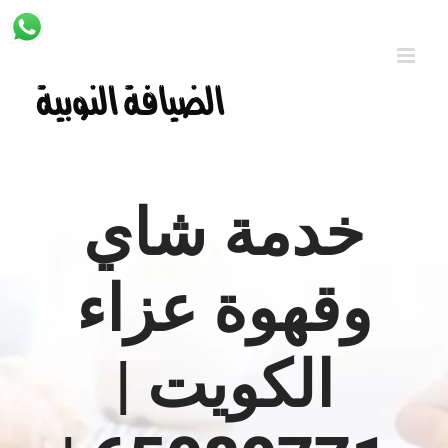
Ski
t
conten
خدمة شاي
وقهوة عزاء
الكويت |