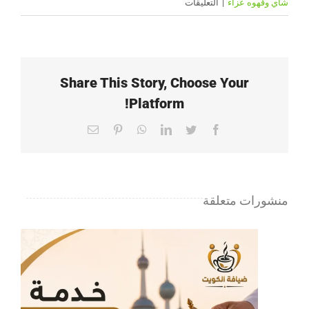
على
شاي وقهوه عزاء
|
التعليقات
خدمة
شاي
وقهوة
عزاء
Share This Story, Choose Your
الكويت
Platform!
|
65080771
Email
Pinterest
WhatsApp
LinkedIn
Twitter
Facebook
|
ضيافة
الكويت
منشورات متعلقة
مغلقة