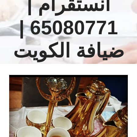
انستقرام |
65080771 |
ضيافة الكويت
مشاهدة
صورة
أكبر