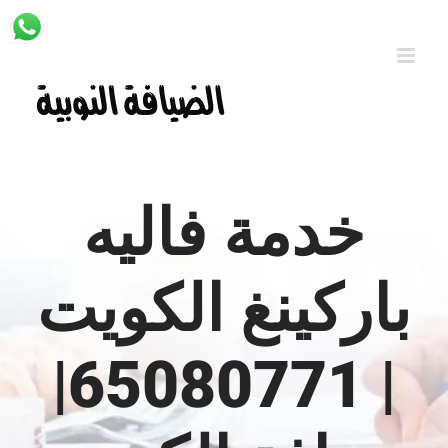
Ski
t
conten
خدمة فاليه
باركينغ الكويت
| 65080771|