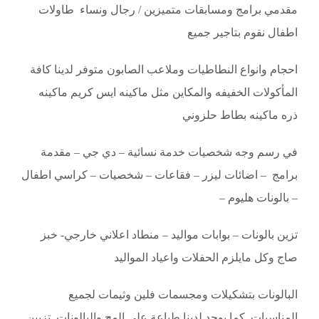
مقدمي برامج ومسابقات متميزين / رجال ونساء طاولات
اطفال نقوم بتاجير جميع
احجام وانواع النطاطيات وملاعب الصابون متوفر لدينا كافة
المأكولات الخفيفه والمكاين مثل ماكينه ايس كريم ماكينه
ذره ماكينه بطاط حلزوني
في رسم وجه شخصيات خدمة نسائية – دي جي – مقدمة
برامج – اضائات ليزر – فقاعات – شخصيات – كراسي اطفال
– بالونات هليوم –
تزين بالونات – بوابات مواليد – منطاد اعلاني خارجي- خبز
صاج وكل مايلزم الحفلات واعياد المواليد
البالونات بتشكيلات ومجسمات فلين وثيمات لجميع
المناسبات. كما يوجد لدينا طباعة على المج والبالونات. تزيين