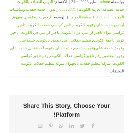
بواسطة
admin
|
مايو 24th, 2023
|
الأقسام:
النوبي للضيافة بالكويت
,
خدمة الضيافة العربية الكويت | 65080771|رائدون
,
خدمة حفلات ومناسبات
الكويت | 65080771| ضيافة الكويت
|
الوسوم:
ارخص خدمة شاى وقهوة
,
ارخص خدمة شاي وقهوة الكويت
,
تاجير كراسي حفلات الكويت
,
تاجير
كراسي عزاء
,
تاجير كراسي عزاء الكويت
,
تاجير كراسي في الكويت
,
تاجير
كوش ناعمة الكويت
,
تنظيم حفلات اعياد الميلاد بالكويت
,
خدمة شاي
وقهوة
,
خدمة شاي وقهوه رخيصه
,
خدمة شاي وقهوه للاستقبال
,
خدمه شاي
وقهوه وعصير
,
رقم تاجير كراسى حفلات الكويت
,
رقم تاجير كراسي
الكويت
,
شركة تنظيم حفلات بالجهراء
,
شركه تنظيم حفلات الكويت
|
على
التعليقات
شركه
تنظيم
حفلات
الكويت
Share This Story, Choose Your
|
Platform!
65080771|
ضيافة
Email
Pinterest
WhatsApp
LinkedIn
Twitter
Facebook
الكويت