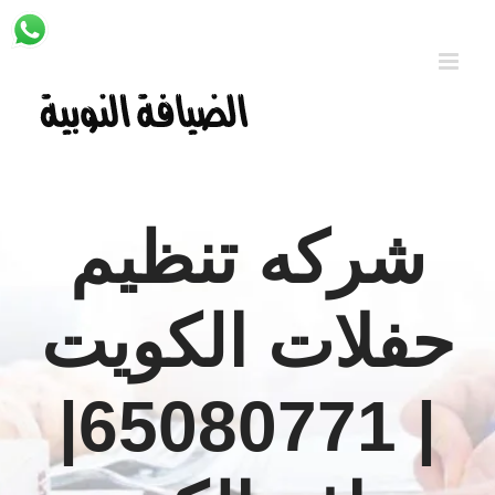
Ski
t
conten
شركه تنظيم
حفلات الكويت
| 65080771|