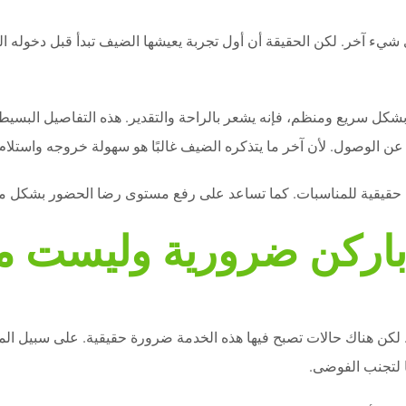
شيء آخر. لكن الحقيقة أن أول تجربة يعيشها الضيف تبدأ قبل دخوله المن
ل سريع ومنظم، فإنه يشعر بالراحة والتقدير. هذه التفاصيل البسيطة ت
 عن الوصول. لأن آخر ما يتذكره الضيف غالبًا هو سهولة خروجه واستلام
مة حقيقية للمناسبات. كما تساعد على رفع مستوى رضا الحضور بشكل م
 باركن ضرورية وليست م
ن هناك حالات تصبح فيها هذه الخدمة ضرورة حقيقية. على سبيل المثال،
ا لتجنب الفوضى.