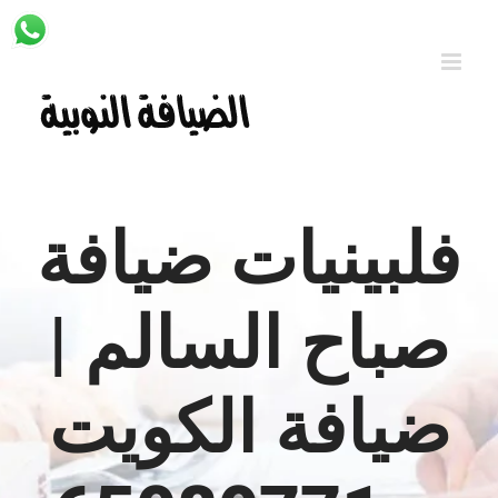
Ski
t
conten
فلبينيات ضيافة
صباح السالم |
ضيافة الكويت