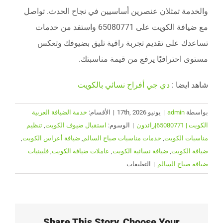
والخدمة تمثلان عنصرين أساسيين في نجاح الحدث. تواصل
مع ضيافة الكويت على 65080771 واستفد من خدمات
تساعدك على تقديم تجربة راقية تليق بضيوفك وتعكس
مستوى احترافيًا يرفع من قيمة مناسبتك.
شاهد ايضا :
دي جي أفراح نسائي بالكويت
بواسطة
admin
|
يونيو 17th, 2026
|
الأقسام:
خدمة الضيافة العربية
الكويت | 65080771|رائدون
|
الوسوم:
استقبال ضيوف الكويت
,
تنظيم
مناسبات الكويت
,
خدمات مناسبات صباح السالم
,
ضيافة أعراس الكويت
,
ضيافة الكويت
,
ضيافة نسائية الكويت
,
عاملات ضيافة الكويت
,
فلبينيات
على
ضيافة صباح السالم
|
التعليقات
فلبينيات
ضيافة
صباح
السالم
Share This Story, Choose Your