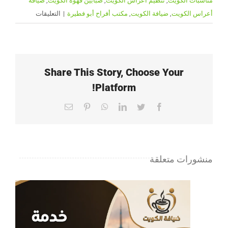
مناسبات الكويت
,
تنظيم أعراس الكويت
,
صبابين قهوة الكويت
,
ضيافة
على
أعراس الكويت
,
ضيافة الكويت
,
مكتب أفراح أبو فطيرة
|
التعليقات
مكتب
أفراح
أبو
فطيرة
Share This Story, Choose Your
لتنظيم
Platform!
الأعراس
والمناسبات
Email
Pinterest
WhatsApp
LinkedIn
Twitter
Facebook
|
ضيافة
الكويت
منشورات متعلقة
–
65080771
مغلقة