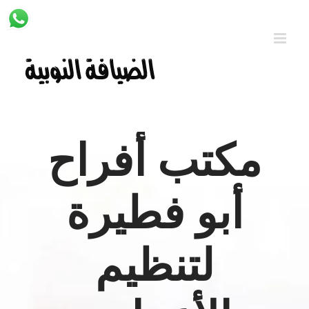
Ski
t
conten
مكتب أفراح
أبو فطيرة
لتنظيم