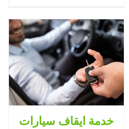
خدمة
فاليه
باركن
في
الكويت
|
65080771
|
ضيافة
الكويت
مغلقة
خدمة ايقاف سيارات