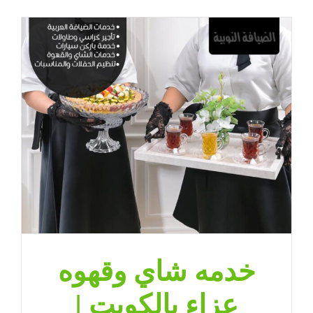
وعصير
الكويت
|
65080771
|
ضيافة
الكويت
مغلقة
خدمه شاي وقهوه
عزاء بالكويت |