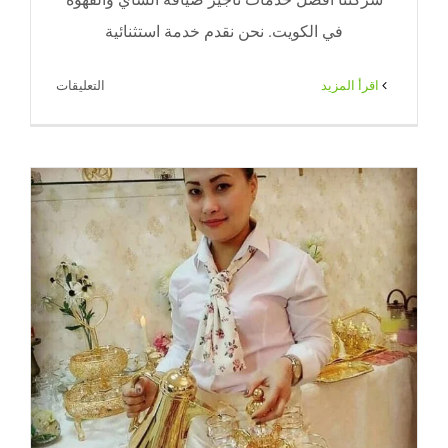
في الكويت. نحن نقدم خدمة استثنائية
على
‫اقرأ المزيد
التعليقات
خدمة
فلبينيات
شاي
وقهوه
الكويت
|
71|
ضيافة
الكويت
مغلقة