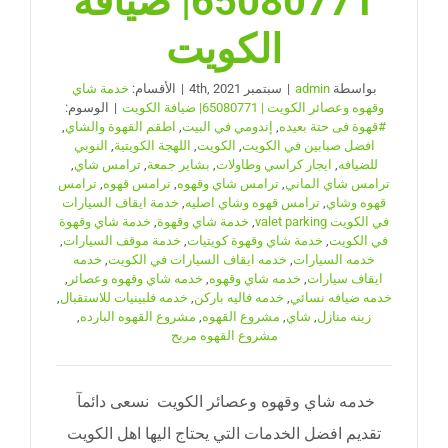
65080771| ضيافة
الكويت
بواسطة
admin
|
سبتمبر 4th, 2021
|
الأقسام:
خدمة شاي
وقهوه وعصائر الكويت | 65080771| ضيافة الكويت
|
الوسوم:
#قهوة فى حتة بعيده
,
إندومي في البيت
,
اطقم القهوة والشاي
,
افضل صبابين في الكويت
,
الكويت
,
اللهجة الكويتية
,
النوبي
للضيافه
,
ايجار كراسي وطاولات
,
بشاير جمعة
,
ترامس شاي
,
ترامس شاي الماني
,
ترامس شاي وقهوه
,
ترامس قهوه
,
ترامس
قهوه وشاي
,
ترامس قهوه وشاي اصليه
,
خدمة ايقاف السيارات
في الكويت valet parking
,
خدمة شاي وقهوة
,
خدمة شاي وقهوة
في الكويت
,
خدمة شاي وقهوة كويتيات
,
خدمة موقف السيارات
,
خدمه السيارات
,
خدمه ايقاف السيارات في الكويت
,
خدمه
ايقاف سيارات
,
خدمه شاي وقهوه
,
خدمه شاي وقهوه وعصائر
,
خدمه ضيافه نسائي
,
خدمه فاليه باركن
,
خدمه فلبينيات للاستقبال
,
زينه منازل
,
شاي
,
مشروع القهوه
,
مشروع القهوه البارده
,
مشروع القهوه مربح
خدمه شاي وقهوه وعصائر الكويت نسعى دائمآ
تقديم افضل الخدمات التي يحتاج اليها اهل الكويت