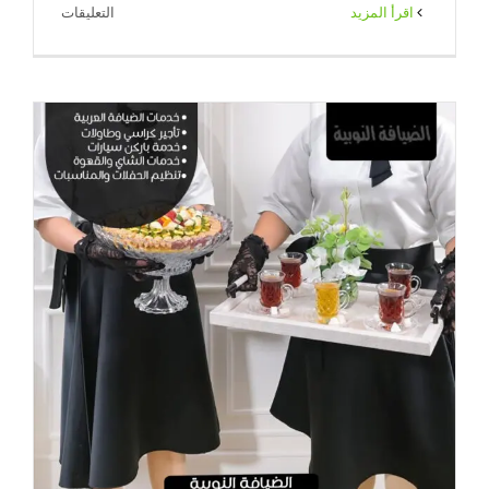
على
‫اقرأ المزيد
التعليقات
خدمه
شاي
وقهوه
عزاء
بالكويت
|
65080771
|
ضيافة
الكويت
مغلقة