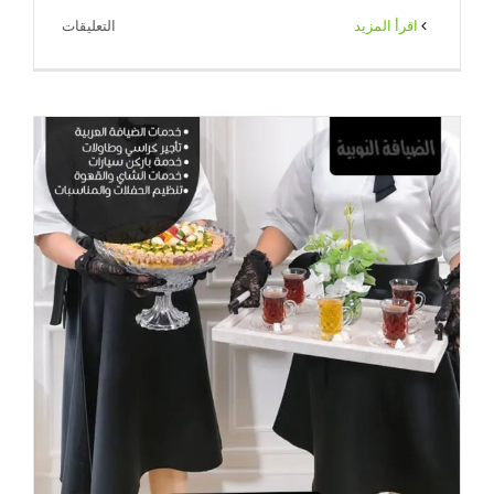
على
‫اقرأ المزيد
التعليقات
خدمة
قهوجية
بالكويت
مغلقة