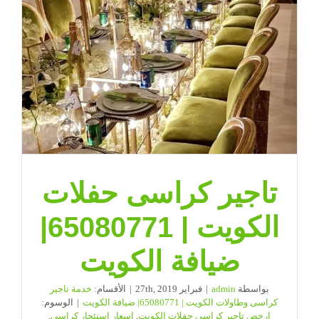
|
ضيافة
الكويت
مغلقة
تاجير كراسى حفلات
الكويت | 65080771|
ضيافة الكويت
بواسطة
admin
|
فبراير 27th, 2019
|
الأقسام:
خدمة تاجير
كراسى وطاولات الكويت | 65080771| ضيافة الكويت
|
الوسوم:
ارخص تاجير كراسى حفلات الكويت
,
اسعار استئجار كراسي
,