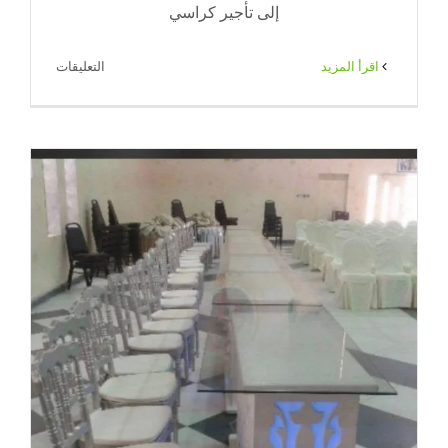
إلى تأجير كراسي
على
‫اقرأ المزيد
التعليقات
تاجير
كراسي
وطاولات
الكويت
|
65080771
|
ضيافة
الكويت
مغلقة