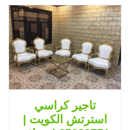
كراسى
وطاولات
الكويت
|
65080771
|
ضيافة
الكويت
مغلقة
تاجير كراسي
استرتش الكويت |