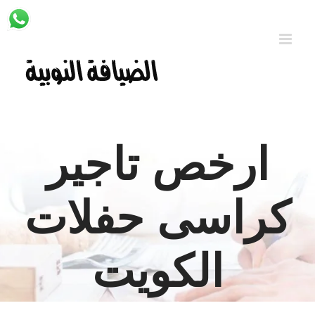
Ski
t
conten
ارخص تاجير
كراسى حفلات
الكويت