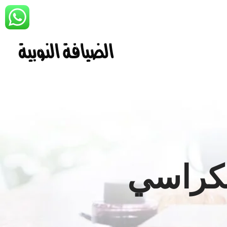
لكراسي