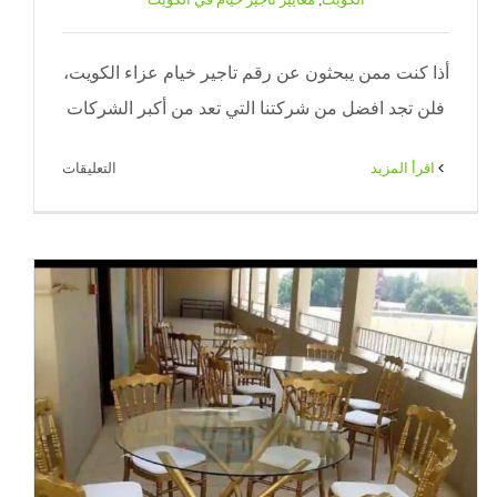
أذا كنت ممن يبحثون عن رقم تاجير خيام عزاء الكويت،
فلن تجد افضل من شركتنا التي تعد من أكبر الشركات
على
‫اقرأ المزيد
التعليقات
تاجير
خيام
عزاء
الكويت
|
71|
ضيافة
الكويت
مغلقة