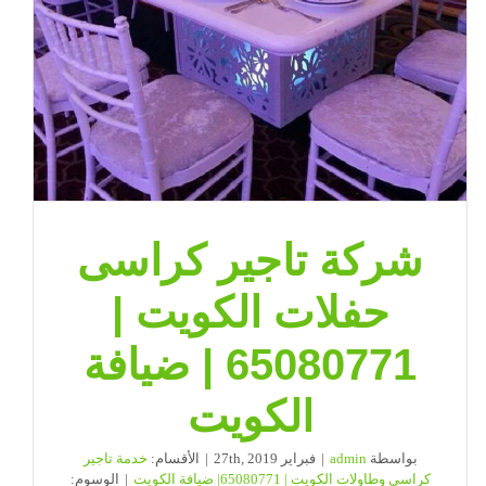
شركة تاجير كراسى
حفلات الكويت |
65080771 | ضيافة
الكويت
بواسطة
admin
|
فبراير 27th, 2019
|
الأقسام:
خدمة تاجير
كراسى وطاولات الكويت | 65080771| ضيافة الكويت
|
الوسوم: