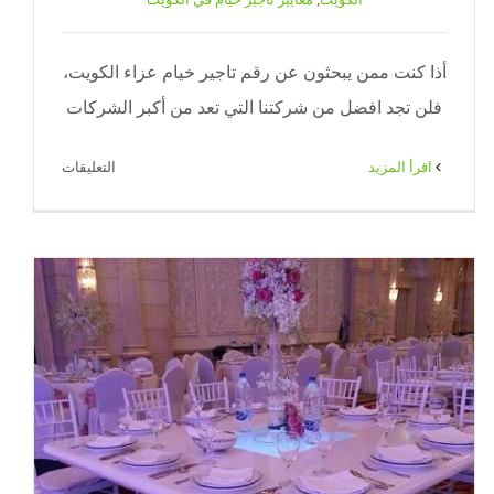
أذا كنت ممن يبحثون عن رقم تاجير خيام عزاء الكويت،
فلن تجد افضل من شركتنا التي تعد من أكبر الشركات
على
‫اقرأ المزيد
التعليقات
تاجير
خيام
عزاء
الكويت
|
71|
ضيافة
الكويت
مغلقة