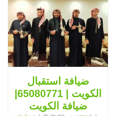
ضيافة استقبال
الكويت | 65080771|
ضيافة الكويت
بواسطة
admin
|
سبتمبر 9th, 2023
|
الأقسام:
خدمة الضيافة