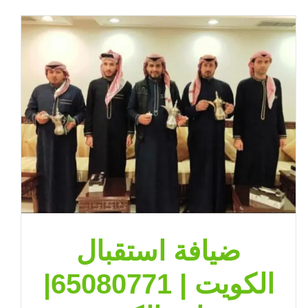
وقهوه
للاستقبال
الفروانية
|
65080771
|
ضيافة
الكويت
مغلقة
ضيافة استقبال
الكويت | 65080771|