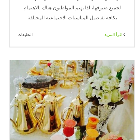
لجميع ضيوفها، لذا يهتم المواطنون هناك بالاهتمام
بكافة تفاصيل المناسبات الاجتماعية المختلفة
على
‫اقرأ المزيد
التعليقات
ضيافة
استقبال
الكويت
|
71|
ضيافة
الكويت
مغلقة