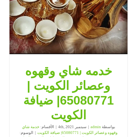
خدمه شاي وقهوه
وعصائر الكويت |
65080771| ضيافة
الكويت
بواسطة
admin
|
سبتمبر 4th, 2021
|
الأقسام:
خدمة شاي
وقهوه وعصائر الكويت | 65080771| ضيافة الكويت
|
الوسوم: