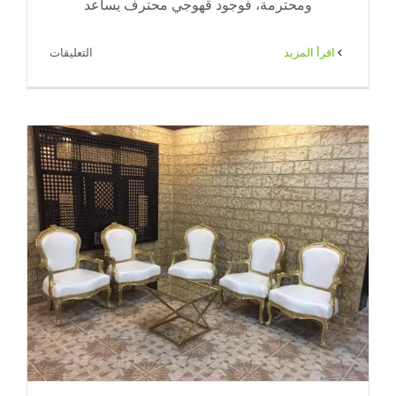
ومحترمة، فوجود قهوجي محترف يساعد
على
‫اقرأ المزيد
التعليقات
قهوجي
عزاء
الكويت
لتقديم
القهوة
العربية
في
مجالس
العزاء
–
الضيافة
النوبية
65080771
مغلقة