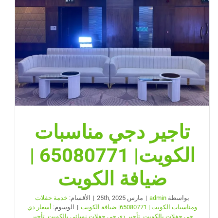
|
ضيافة
الكويت
مغلقة
تاجير دجي مناسبات
الكويت| 65080771 |
ضيافة الكويت
بواسطة
admin
|
مارس 25th, 2025
|
الأقسام:
خدمة حفلات
ومناسبات الكويت | 65080771| ضيافة الكويت
|
الوسوم:
أسعار دي
جي حفلات بالكويت
,
تأجير دي جي حفلات نسائي بالكويت
,
تأجير