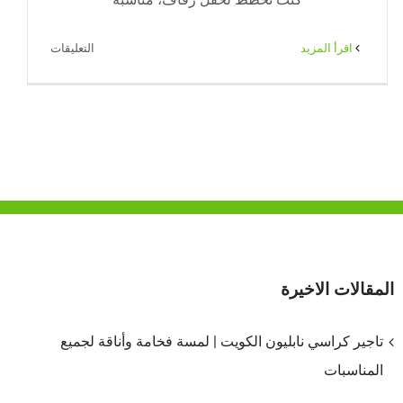
على
‫اقرأ المزيد
التعليقات
تأجير
كراسي
وطاولات
للمناسبات
في
الكويت
|
65080771
|
ضيافة
المقالات الاخيرة
الكويت
مغلقة
تاجير كراسي نابليون الكويت | لمسة فخامة وأناقة لجميع
المناسبات