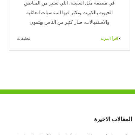
في منطقة مثل العقيلة، اللي تعتبر من المناطق
الحيوية بالكويت وتكثر فيها المناسبات العائلية
والاستقبالات، صار كثير من الناس يهتمون
على
‫اقرأ المزيد
التعليقات
تأجير
كراسي
العقيلة
للمناسبات
والأعراس
بتجهيزات
مرتبة
|
ضيافة
الكويت
المقالات الاخيرة
–
65080771