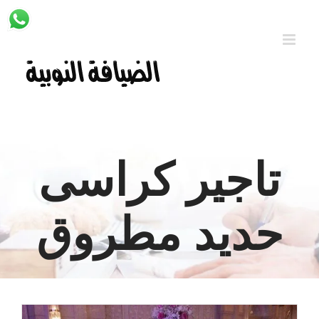
Ski
t
conten
تاجير كراسى
حديد مطروق