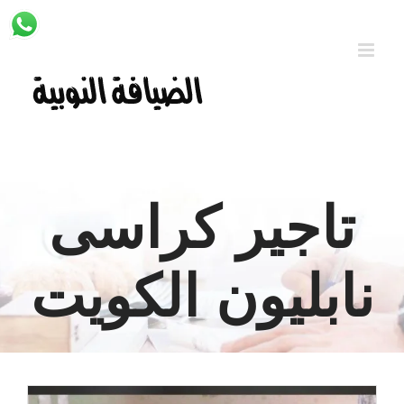
Ski
t
conten
تاجير كراسى
نابليون الكويت