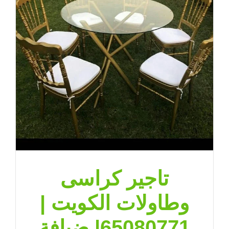
تاجير كراسى
وطاولات الكويت |
65080771| ضيافة