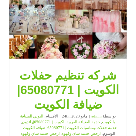
|
ضيافة
الكويت
مغلقة
شركه تنظيم حفلات
الكويت | 65080771|
ضيافة الكويت
بواسطة
admin
|
مايو 24th, 2023
|
الأقسام:
النوبي للضيافة
بالكويت
,
خدمة الضيافة العربية الكويت | 65080771|رائدون
,
خدمة حفلات ومناسبات الكويت | 65080771| ضيافة الكويت
|
الوسوم:
ارخص خدمة شاى وقهوة
,
ارخص خدمة شاي وقهوة