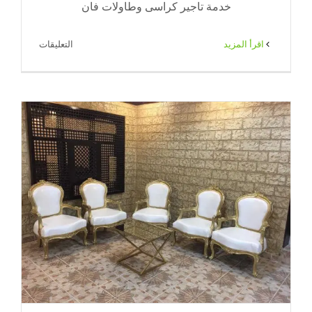
خدمة تاجير كراسى وطاولات فان
على
‫اقرأ المزيد
التعليقات
تاجير
كراسى
وطاولات
الكويت
|
71|
ضيافة
الكويت
مغلقة