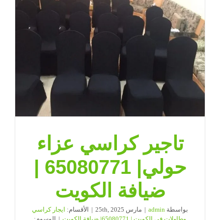
تاجير كراسي عزاء
حولي| 65080771 |
ضيافة الكويت
بواسطة
admin
|
مارس 25th, 2025
|
الأقسام:
ايجار كراسي
وطاولات فى الكويت | 65080771| ضيافة الكويت
|
الوسوم: