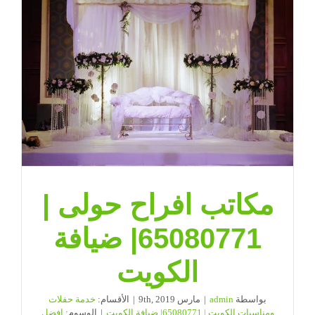
مكاتب افراح حولى |
65080771| ضيافة
الكويت
بواسطة
admin
|
مارس 9th, 2019
|
الأقسام:
خدمة حفلات
ومناسبات الكويت | 65080771| ضيافة الكويت
|
الوسوم:
افضل