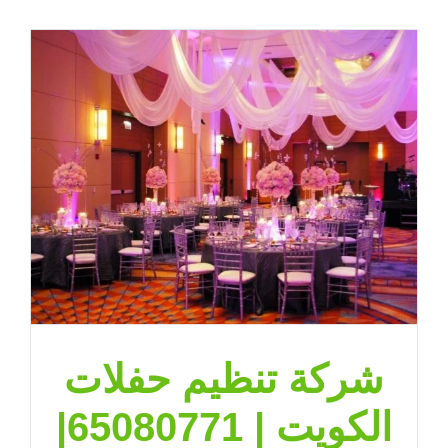
حفلات
الكويت
|
71|
ضيافة
الكويت
مغلقة
شركة تنظيم حفلات
الكويت | 65080771|