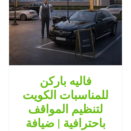
مغلقة
فاليه باركن
للمناسبات الكويت
لتنظيم المواقف
باحترافية | ضيافة