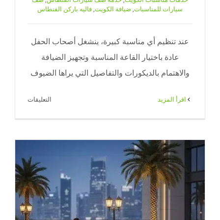
سيارات للمناسبات
,
ضيافة الكويت
,
فاليه باركن الفنطاس
عند تنظيم أي مناسبة كبيرة، ينشغل أصحاب الحفل
عادة باختيار القاعة المناسبة وتجهيز الضيافة
والاهتمام بالديكورات والتفاصيل التي يراها الضيوف
على
‫اقرأ المزيد
التعليقات
خدمة
صف
سيارات
الفنطاس
|
ضيافة
الكويت
–
65080771