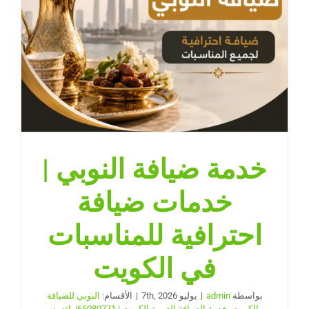
مغلقة
خدمة ضيافة النوبي |
خدمات ضيافة
احترافية للمناسبات
في الكويت
بواسطة
admin
|
يوليو 7th, 2026
|
الأقسام:
النوبي للضيافة
بالكويت
,
خدمة الضيافة العربية الكويت | 65080771|رائدون
,