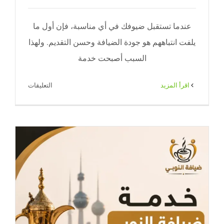
عندما تستقبل ضيوفك في أي مناسبة، فإن أول ما
يلفت انتباههم هو جودة الضيافة وحسن التقديم. ولهذا
السبب أصبحت خدمة
على
‫اقرأ المزيد
التعليقات
خدمة
ضيافة
شاي
وقهوة
|
ضيافة
احترافية
للمناسبات
في
الكويت