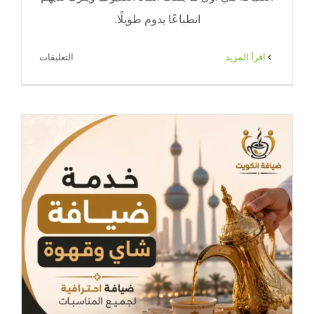
انطباعًا يدوم طويلًا.
على
‫اقرأ المزيد
التعليقات
مطارات
القهوة
والشاي
|
ضيافة
راقية
تضيف
التميز
لكل
مناسبة
مغلقة