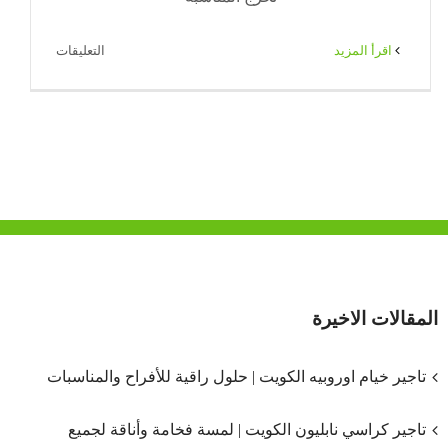
على
‫اقرأ المزيد
التعليقات
خيام
مناسبات
للايجار
بالكويت
|
65080771
|
ضيافة
الكويت
مغلقة
المقالات الاخيرة
تاجير خيام اوروبيه الكويت | حلول راقية للأفراح والمناسبات
تاجير كراسي نابليون الكويت | لمسة فخامة وأناقة لجميع