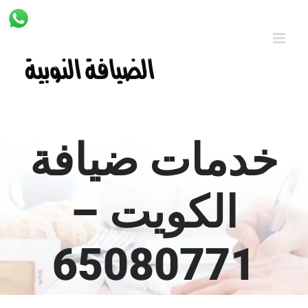
Ski
t
conten
خدمات ضيافة
الكويت –
65080771