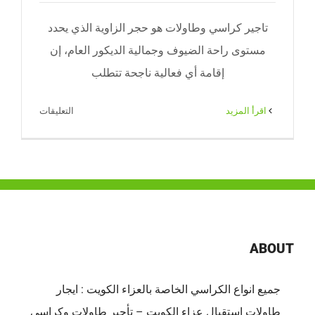
تاجير كراسي وطاولات هو حجر الزاوية الذي يحدد
مستوى راحة الضيوف وجمالية الديكور العام، إن
إقامة أي فعالية ناجحة تتطلب
على
‫اقرأ المزيد
التعليقات
تأجير
طاولات
استقبال
الكويت |
65080771
|
ضيافة
ABOUT
الكويت
مغلقة
جميع انواع الكراسي الخاصة بالعزاء الكويت : ايجار
طاولات استقبال عزاء الكويت – تأجير طاولات وكراسي