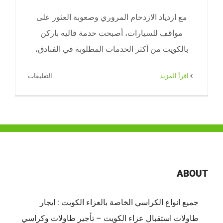
مع ازدياد الازدحام المروري وصعوبة العثور على
مواقف للسيارات، أصبحت خدمة فاليه باركن
بالكويت من أكثر الخدمات المطلوبة في الفنادق،
على
‫اقرأ المزيد
التعليقات
خدمة
فاليه
باركن
بالكويت
–
رفاهية
وراحة
ABOUT
في
إيقاف
جميع انواع الكراسي الخاصة بالعزاء الكويت : ايجار
السيارات
طاولات استقبال عزاء الكويت – تأجير طاولات وكراسي
مغلقة