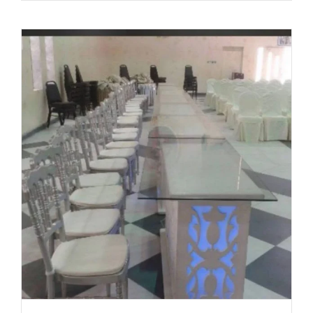
شاي
وقهوه
للاستقبال
انستقرام
|
65080771
|
ضيافة
الكويت
مغلقة