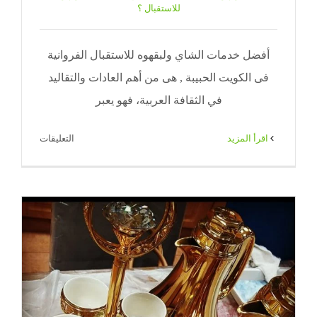
للاستقبال ؟
أفضل خدمات الشاي ولبقهوه للاستقبال الفروانية
فى الكويت الحبيبة , هى من أهم العادات والتقاليد
في الثقافة العربية، فهو يعبر
على
‫اقرأ المزيد
التعليقات
خدمة
شاي
وقهوه
للاستقبال
الفروانية
|
65080771
|
ضيافة