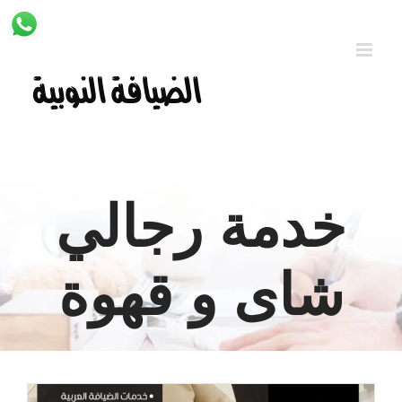
Ski
t
conten
خدمة رجالي
شاى و قهوة