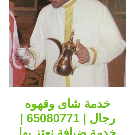
65080771
|
ضيافة
الكويت
مغلقة
خدمة شاى وقهوه
رجال | 65080771 |
خدمة ضيافة نعتز بها