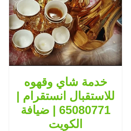
الكويت
مغلقة
خدمة شاي وقهوه
للاستقبال انستقرام |
65080771 | ضيافة
الكويت