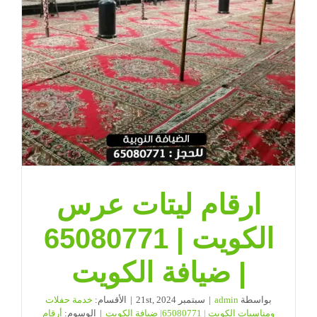
ضيافة
الكويت
مغلقة
ارقام ليتات عرس
الكويت | 65080771
| ضيافة الكويت
بواسطة
admin
|
سبتمبر 21st, 2024
|
الأقسام:
خدمة حفلات
ومناسبات الكويت | 65080771| ضيافة الكويت
|
الوسوم:
أرقام