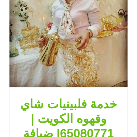
|
ضيافة
الكويت
مغلقة
خدمة فلبينيات شاي
وقهوه الكويت |
65080771| ضيافة