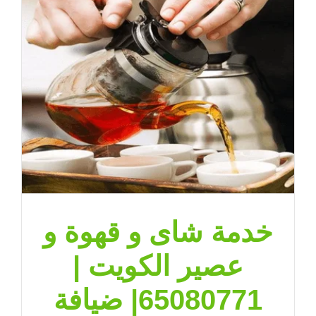
خدمة شاى و قهوة و
عصير الكويت |
65080771| ضيافة