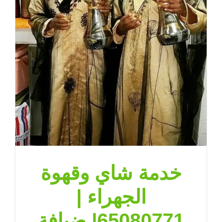
مغلقة
خدمة شاي وقهوة
الجهراء |
65080771| ضيافة