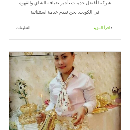
شركتنا أفضل خدمات تأجير ضيافة الشاي والقهوة
في الكويت. نحن نقدم خدمة استثنائية
على
‫اقرأ المزيد
التعليقات
خدمة
فلبينيات
شاي
وقهوه
الكويت
|
71|
ضيافة
الكويت
مغلقة