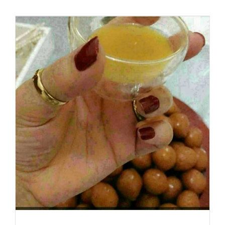
شاي
وقهوة
للاستقبال
بالكويت
|
65080771
|
ضيافة
الكويت
مغلقة