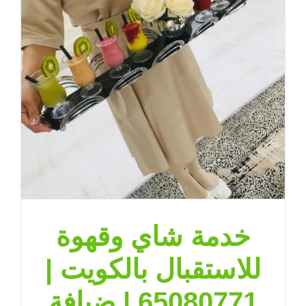
النوبية
–
65080771
مغلقة
خدمة شاي وقهوة
للاستقبال بالكويت |
65080771 | ضيافة