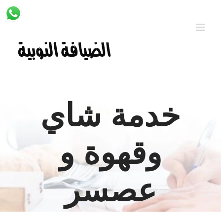
Ski
t
conten
خدمة شاي
وقهوة و
عصسر