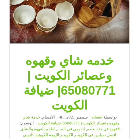
خدمه شاي وقهوه
وعصائر الكويت |
65080771| ضيافة
الكويت
بواسطة
admin
|
سبتمبر 4th, 2021
|
الأقسام:
خدمة شاي
وقهوه وعصائر الكويت | 65080771| ضيافة الكويت
|
الوسوم:
#قهوة فى حتة بعيده
,
إندومي في البيت
,
اطقم القهوة والشاي
,
افضل صبابين في الكويت
,
الكويت
,
اللهجة الكويتية
,
النوبي