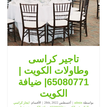
تاجير كراسى
وطاولات الكويت |
65080771| ضيافة
الكويت
بواسطة
admin
|
أغسطس 28th, 2022
|
الأقسام:
ايجار كراسي