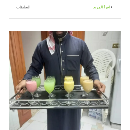
على
‫اقرأ المزيد
التعليقات
خدمة
شاي
وقهوة
للاستقبال
بالكويت
|
65080771
|
ضيافة
الكويت
مغلقة