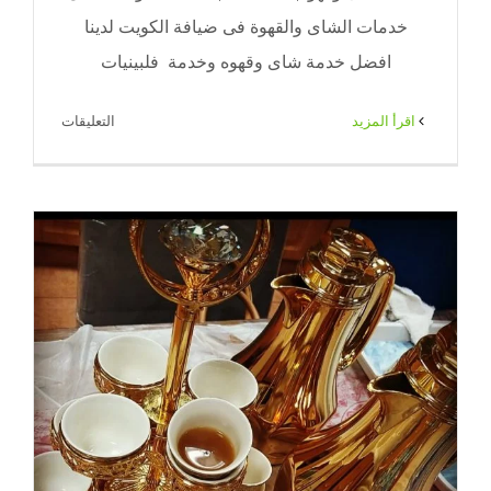
خدمات الشاى والقهوة فى ضيافة الكويت لدينا
افضل خدمة شاى وقهوه وخدمة فلبينيات
على
‫اقرأ المزيد
التعليقات
خدمة
شاى
وقهوه|
71|
ضيافة
الكويت
مغلقة