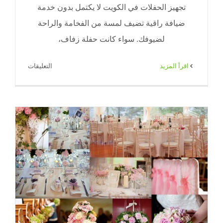
تجهيز الحفلات في الكويت لا يكتمل بدون خدمة
ضيافة راقية تضيف لمسة من الفخامة والراحة
لضيوفك. سواء كانت حفلة زفاف،
على
‫اقرأ المزيد
التعليقات
خدمة
ضيافة
للحفلات
بالكويت
|
65080771
|
ضيافة
الكويت
مغلقة