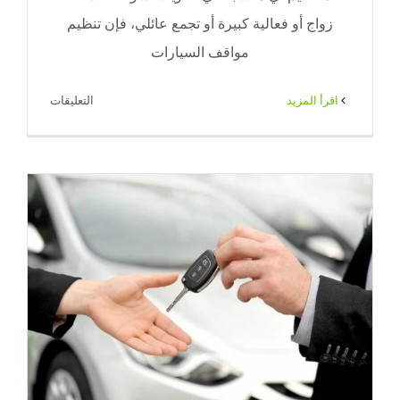
زواج أو فعالية كبيرة أو تجمع عائلي، فإن تنظيم
مواقف السيارات
على
‫اقرأ المزيد
التعليقات
تنظيم
مواقف
السيارات
الكويت
للمناسبات
والأفراح
باحترافية
|
ضيافة
الكويت
–
65080771