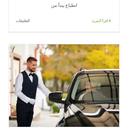
انطباع يبدأ من
على
‫اقرأ المزيد
التعليقات
فاليه
باركن
للمناسبات
الكويت
لتنظيم
المواقف
باحترافية
|
ضيافة
الكويت
–
65080771
مغلقة