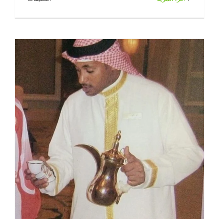
خدمة
شاي
وقهوه
للاستقبال
انستقرام
|
65080771
|
ضيافة
الكويت
مغلقة