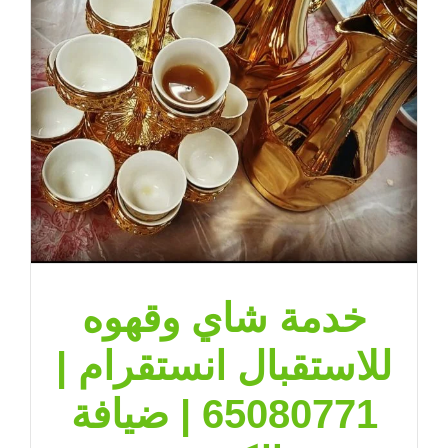
ضيافة
الكويت
مغلقة
خدمة شاي وقهوه
للاستقبال انستقرام |
65080771 | ضيافة