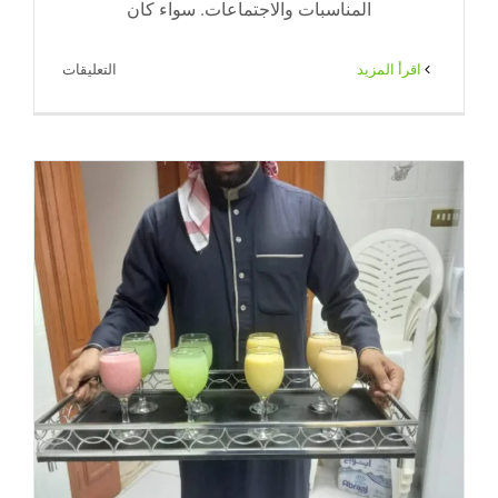
المناسبات والاجتماعات. سواء كان
على
‫اقرأ المزيد
التعليقات
خدمة
شاي
وقهوة
للاستقبال
بالكويت
|
65080771
|
ضيافة
الكويت
مغلقة