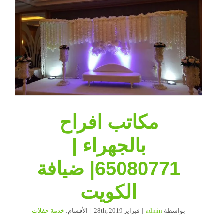
مكاتب افراح
بالجهراء |
65080771| ضيافة
الكويت
بواسطة
admin
|
فبراير 28th, 2019
|
الأقسام:
خدمة حفلات