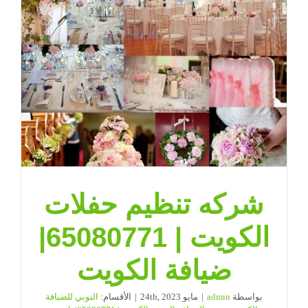
شركه تنظيم حفلات
الكويت | 65080771|
ضيافة الكويت
بواسطة
admin
|
مايو 24th, 2023
|
الأقسام:
النوبي للضيافة