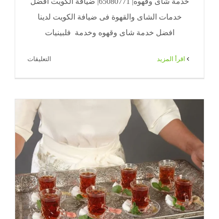
خدمة شاى وقهوه| 65080771| ضيافة الكويت افضل
خدمات الشاى والقهوة فى ضيافة الكويت لدينا
افضل خدمة شاى وقهوه وخدمة فلبينيات
على
‫اقرأ المزيد
التعليقات
خدمة
شاى
وقهوه|
71|
ضيافة
الكويت
مغلقة