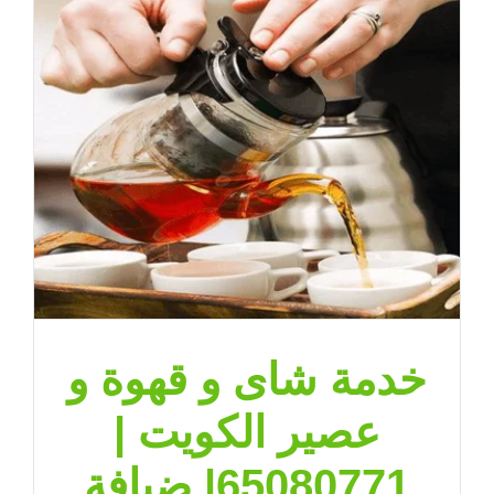
خدمة شاى و قهوة و
عصير الكويت |
65080771| ضيافة