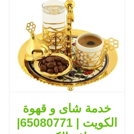
الكويت
|
71|
ضيافة
الكويت
مغلقة
خدمة شاى و قهوة
الكويت | 65080771|