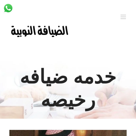
Ski
t
conten
خدمه ضيافه
رخيصه