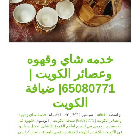
خدمه شاي وقهوه
وعصائر الكويت |
65080771| ضيافة
الكويت
بواسطة
admin
|
سبتمبر 4th, 2021
|
الأقسام:
خدمة شاي وقهوه
وعصائر الكويت | 65080771| ضيافة الكويت
|
الوسوم:
#قهوة فى
حتة بعيده
,
إندومي في البيت
,
اطقم القهوة والشاي
,
افضل صبابين
في الكويت
,
الكويت
,
اللهجة الكويتية
,
النوبي للضيافه
,
ايجار كراسي