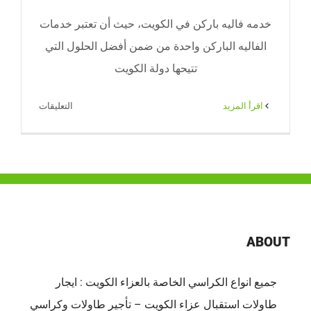
خدمه فاليه باركن في الكويت، حيث أن تعتبر خدمات
الفاليه الباركن واحدة من ضمن أفضل الحلول التي
تتيحها دولة الكويت
على
‫اقرأ المزيد
التعليقات
خدمه
فاليه
باركن
في
الكويت
|
65080771
ABOUT
|
ضيافة
جميع انواع الكراسي الخاصة بالعزاء الكويت : ايجار
الكويت
طاولات استقبال عزاء الكويت – تأجير طاولات وكراسي
مغلقة