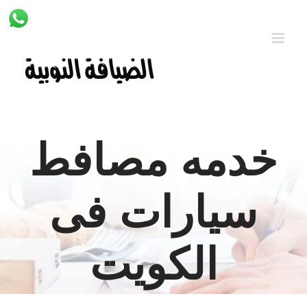
Ski
t
conten
خدمه مصافط
سيارات فى
الكويت